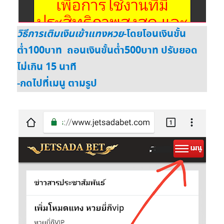
วิธีการเติมเงินเข้าแทงหวย
-โดยโอนเงินขั้น
ต่ำ100บาท ถอนเงินขั้นต่ำ500บาท ปรับยอด
ไม่เกิน 15 นาที
-กดไปที่เมนู ตามรูป