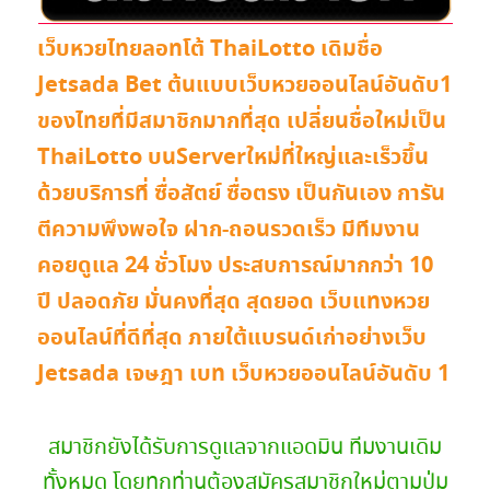
เว็บหวยไทยลอทโต้ ThaiLotto เดิมชื่อ
Jetsada Bet ต้นแบบเว็บหวยออนไลน์อันดับ1
ของไทยที่มีสมาชิกมากที่สุด เปลี่ยนชื่อใหม่เป็น
ThaiLotto บนServerใหม่ที่ใหญ่และเร็วขึ้น
ด้วยบริการที่ ซื่อสัตย์ ซื่อตรง เป็นกันเอง การัน
ตีความพึงพอใจ ฝาก-ถอนรวดเร็ว มีทีมงาน
คอยดูแล 24 ชั่วโมง ประสบการณ์มากกว่า 10
ปี ปลอดภัย มั่นคงที่สุด สุดยอด เว็บแทงหวย
ออนไลน์ที่ดีที่สุด ภายใต้แบรนด์เก่าอย่างเว็บ
Jetsada เจษฎา เบท เว็บหวยออนไลน์อันดับ 1
สมาชิกยังได้รับการดูแลจากแอดมิน ทีมงานเดิม
ทั้งหมด โดยทุกท่านต้องสมัครสมาชิกใหม่ตามปุ่ม