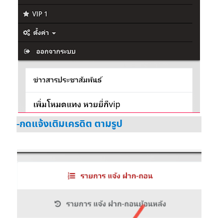
-กดแจ้งเติมเครดิต ตามรูป