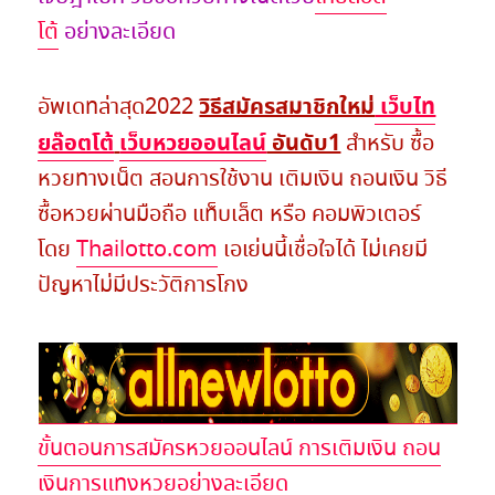
โต้
อย่างละเอียด
วิธีสมัครสมาชิกใหม่
เว็บไท
อัพเดทล่าสุด2022
ยล๊อตโต้
เว็บหวยออนไลน์
อันดับ1
สำหรับ ซื้อ
หวยทางเน็ต สอนการใช้งาน เติมเงิน ถอนเงิน วิธี
ซื้อหวยผ่านมือถือ แท็บเล็ต หรือ คอมพิวเตอร์
โดย
Thailotto.com
เอเย่นนี้เชื่อใจได้ ไม่เคยมี
ปัญหาไม่มีประวัติการโกง
ขั้นตอนการสมัครหวยออนไลน์ การเติมเงิน ถอน
เงินการแทงหวยอย่างละเอียด