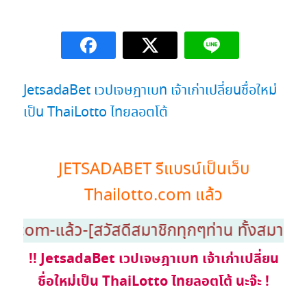
JetsadaBet เวปเจษฎาเบท เจ้าเก่าเปลี่ยนชื่อใหม่
เป็น ThaiLotto ไทยลอตโต้
JETSADABET รีแบรน์เป็นเว็บ
Thailotto.com แล้ว
ว-[สวัสดีสมาชิกทุกๆท่าน ทั้งสมาชิกเก่า และสมา
!! JetsadaBet เวปเจษฎาเบท เจ้าเก่าเปลี่ยน
ชื่อใหม่เป็น ThaiLotto ไทยลอตโต้ นะจ๊ะ !