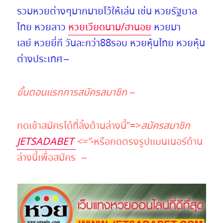
รวมหวยต่างๆมากมายไว้ให้เล่น เช่น หวยรัฐบาล
ไทย หวยลาว
หวยเวียดนาม/ฮานอย
หวยมา
เลย์ หวยยี่กี วันละกว่า88รอบ หวยหุ้นไทย หวยหุ้น
ต่างประเทศ
–
ขั้นตอนแรกการสมัครสมาชิก
–
กดเข้าสมัครได้ที่ลิ้งด้านล่างนี้”=>
สมัครสมาชิก
JETSADABET
<=”
-หรือกดตรงรูปแบนเนอร์ด้าน
ล่างนี้เพื่อสมัคร
–