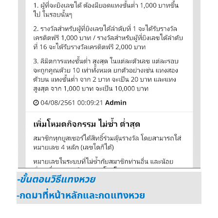
-ขั้นตอนวิธีแทงหวย
-กดมาที่หน้าหลักและกดแทงหวย